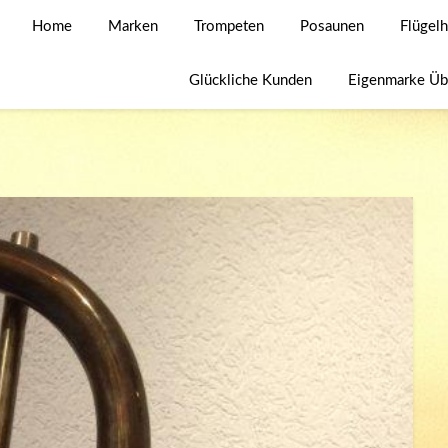
Home
Marken
Trompeten
Posaunen
Flügelh
Glückliche Kunden
Eigenmarke Üb