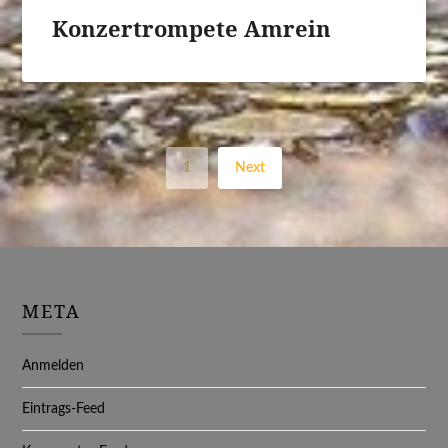
Konzertrompete Amrein
1
Next
META
Anmelden
Eintrags-Feed