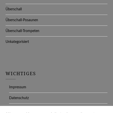
Überschall
Überschall-Posaunen
Überschall-Trompeten
Unkategorisiert
WICHTIGES
Impressum
Datenschutz
Cookie Policy